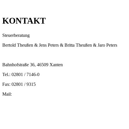
KONTAKT
Steuerberatung
Bertold Theußen & Jens Peters & Britta Theußen & Jaro Peters
Bahnhofstraße 36, 46509 Xanten
Tel.: 02801 / 7146-0
Fax: 02801 / 9315
Mail:
peters@steuern-xanten.de
britta.theussen@steuern-xanten.de
info@steuern-xanten.de
jaro.peters@steuern-xanten.de