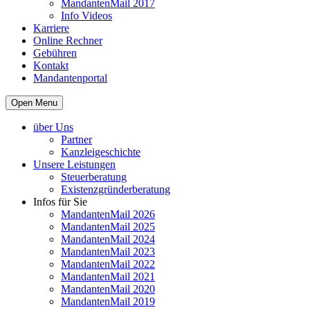
MandantenMail 2017
Info Videos
Karriere
Online Rechner
Gebühren
Kontakt
Mandantenportal
Open Menu
über Uns
Partner
Kanzleigeschichte
Unsere Leistungen
Steuerberatung
Existenzgründerberatung
Infos für Sie
MandantenMail 2026
MandantenMail 2025
MandantenMail 2024
MandantenMail 2023
MandantenMail 2022
MandantenMail 2021
MandantenMail 2020
MandantenMail 2019