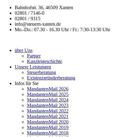
Bahnhofstr. 36, 46509 Xanten
02801 / 7146-0
02801 / 9315
info@steuern-xanten.de
Mo.-Do.: 07.30 - 16.30 Uhr / Fr.: 7:30-13:30 Uhr
über Uns
Partner
Kanzleigeschichte
Unsere Leistungen
Steuerberatung
Existenzgründerberatung
Infos für Sie
MandantenMail 2026
MandantenMail 2025
MandantenMail 2024
MandantenMail 2023
MandantenMail 2022
MandantenMail 2021
MandantenMail 2020
MandantenMail 2019
MandantenMail 2018