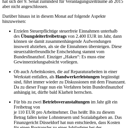
hat sich der 9. Senat zumindest für Veranlagungszeiträume ab 2015
aber nicht angeschlossen.
Darüber hinaus ist in diesem Monat auf folgende Aspekte
hinzuweisen:
Erzielen Steuerpflichtige steuerfreie Einnahmen unterhalb
des
Übungsleiterfreibetrags
von 2.400 EUR im Jahr, dann
können sie damit zusammenhängende Aufwendungen
insoweit abziehen, als sie die Einnahmen übersteigen. Diese
steuerzahlerfreundliche Entscheidung stammt vom
Bundesfinanzhof. Einziger „Haken“: Es muss eine
Gewinnerzielungsabsicht vorliegen.
Ob auch Arbeitskosten, die auf Reparaturarbeiten in einer
Werkstatt entfallen, als
Handwerkerleistungen
begünstigt
sind, führt immer wieder zu Diskussionen mit dem Finanzamt.
Da zu dieser Frage nun ein Verfahren beim Bundesfinanzhof
anhängig ist, dürfte bald Klarheit herrschen.
Für bis zu zwei
Betriebsveranstaltungen
im Jahr gilt ein
Freibetrag von
je 110 EUR pro Arbeitnehmer. Das heißt: Bis zu diesem
Betrag fallen keine Lohnsteuern und Sozialabgaben an. Das
Finanzgericht Düsseldorf hat nun entschieden, dass Kosten
für einen Bustransfer zu einer Jubilarfeier bei der