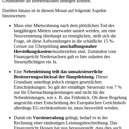
Grundsteuer als Betriebskosten umlegen können.
Darüber hinaus ist in diesem Monat auf folgende Aspekte
hinzuweisen:
Muss eine Mietwohnung nach dem plötzlichen Tod des
langjährigen Mieters unerwartet saniert werden, um eine
Neuvermietung überhaupt zu ermöglichen, stellt sich die
Frage, ob diese Aufwendungen in die schädliche 15 %-
Grenze zur Überprüfung
anschaffungsnaher
Herstellungskosten
einzubeziehen sind. Zumindest vom
Finanzgericht Niedersachsen gab es hier zulasten des
Steuerpflichtigen ein Ja.
Eine
Nebenleistung teilt das umsatzsteuerliche
Besteuerungsschicksal der Hauptleistung.
Dieser
Grundsatz unterliegt jedoch einigen gesetzlichen
Einschränkungen. So gilt der ermäßigte Steuersatz von 7 %
nur für Übernachtungsleistungen und nicht für die
Nebenleistungen, wie z. B. das Frühstück. Ob diese Regelung
angesichts einer Entscheidung des Europäischen Gerichtshofs
allerdings EG-rechtskonform ist, muss bezweifelt werden.
Damit ein
Vorsteuerabzug
gelingt, bedarf es in der
Rechnung einer eindeutigen Leistungsbeschreibung. Das
Finanzgericht Hessen hat nun herausgestellt, dass dies auch