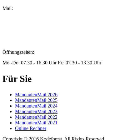
Mail:
peters@steuern-xanten.de
britta.theussen@steuern-xanten.de
info@steuern-xanten.de
jaro.peters@steuern-xanten.de
Öffnungszeiten:
Mo.-Do: 07.30 - 16.30 Uhr Fr.: 07.30 - 13.30 Uhr
Für Sie
MandantenMail 2026
MandantenMail 2025
MandantenMail 2024
MandantenMail 2023
MandantenMail 2022
MandantenMail 2021
Online Rechner
Copyright © 2016 Kodeforest. All Rights Reserved.