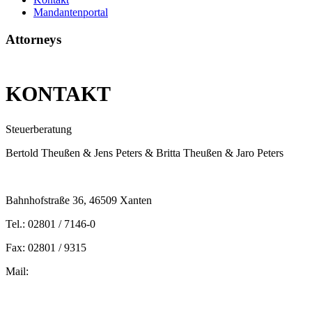
Mandantenportal
Attorneys
KONTAKT
Steuerberatung
Bertold Theußen & Jens Peters & Britta Theußen & Jaro Peters
Bahnhofstraße 36, 46509 Xanten
Tel.: 02801 / 7146-0
Fax: 02801 / 9315
Mail:
peters@steuern-xanten.de
britta.theussen@steuern-xanten.de
info@steuern-xanten.de