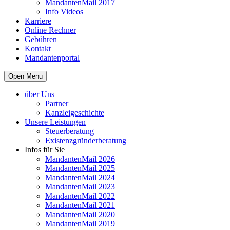
MandantenMail 2017
Info Videos
Karriere
Online Rechner
Gebühren
Kontakt
Mandantenportal
Open Menu
über Uns
Partner
Kanzleigeschichte
Unsere Leistungen
Steuerberatung
Existenzgründerberatung
Infos für Sie
MandantenMail 2026
MandantenMail 2025
MandantenMail 2024
MandantenMail 2023
MandantenMail 2022
MandantenMail 2021
MandantenMail 2020
MandantenMail 2019