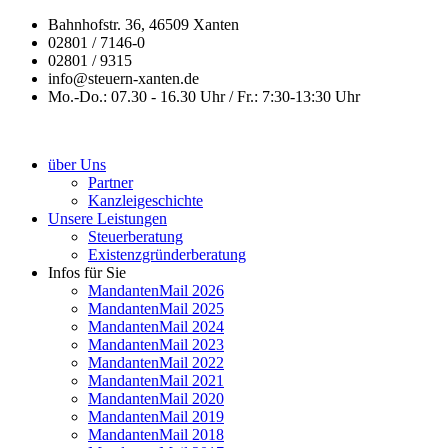
Bahnhofstr. 36, 46509 Xanten
02801 / 7146-0
02801 / 9315
info@steuern-xanten.de
Mo.-Do.: 07.30 - 16.30 Uhr / Fr.: 7:30-13:30 Uhr
über Uns
Partner
Kanzleigeschichte
Unsere Leistungen
Steuerberatung
Existenzgründerberatung
Infos für Sie
MandantenMail 2026
MandantenMail 2025
MandantenMail 2024
MandantenMail 2023
MandantenMail 2022
MandantenMail 2021
MandantenMail 2020
MandantenMail 2019
MandantenMail 2018