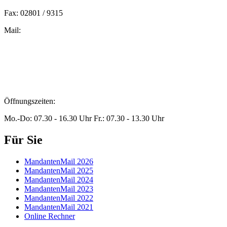
Fax: 02801 / 9315
Mail:
peters@steuern-xanten.de
britta.theussen@steuern-xanten.de
info@steuern-xanten.de
jaro.peters@steuern-xanten.de
Öffnungszeiten:
Mo.-Do: 07.30 - 16.30 Uhr Fr.: 07.30 - 13.30 Uhr
Für Sie
MandantenMail 2026
MandantenMail 2025
MandantenMail 2024
MandantenMail 2023
MandantenMail 2022
MandantenMail 2021
Online Rechner