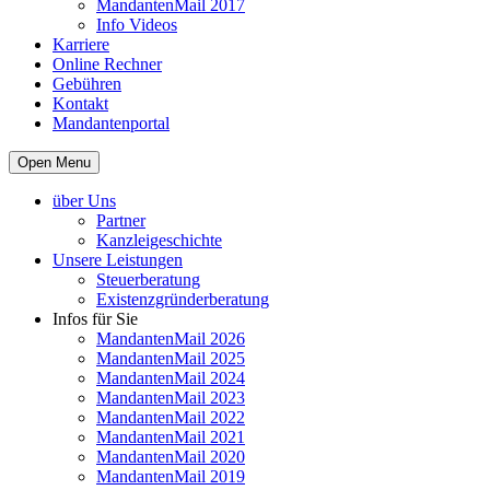
MandantenMail 2017
Info Videos
Karriere
Online Rechner
Gebühren
Kontakt
Mandantenportal
Open Menu
über Uns
Partner
Kanzleigeschichte
Unsere Leistungen
Steuerberatung
Existenzgründerberatung
Infos für Sie
MandantenMail 2026
MandantenMail 2025
MandantenMail 2024
MandantenMail 2023
MandantenMail 2022
MandantenMail 2021
MandantenMail 2020
MandantenMail 2019