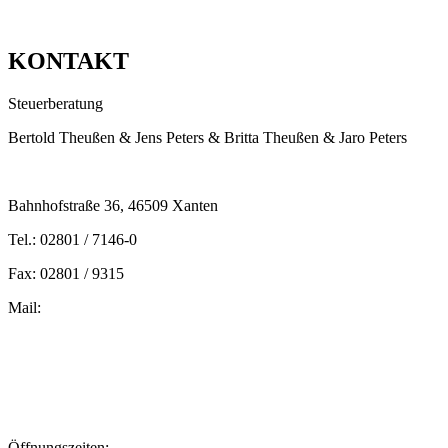
KONTAKT
Steuerberatung
Bertold Theußen & Jens Peters & Britta Theußen & Jaro Peters
Bahnhofstraße 36, 46509 Xanten
Tel.: 02801 / 7146-0
Fax: 02801 / 9315
Mail:
peters@steuern-xanten.de
britta.theussen@steuern-xanten.de
info@steuern-xanten.de
jaro.peters@steuern-xanten.de
Öffnungszeiten: