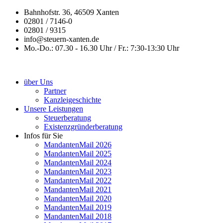
Bahnhofstr. 36, 46509 Xanten
02801 / 7146-0
02801 / 9315
info@steuern-xanten.de
Mo.-Do.: 07.30 - 16.30 Uhr / Fr.: 7:30-13:30 Uhr
über Uns
Partner
Kanzleigeschichte
Unsere Leistungen
Steuerberatung
Existenzgründerberatung
Infos für Sie
MandantenMail 2026
MandantenMail 2025
MandantenMail 2024
MandantenMail 2023
MandantenMail 2022
MandantenMail 2021
MandantenMail 2020
MandantenMail 2019
MandantenMail 2018