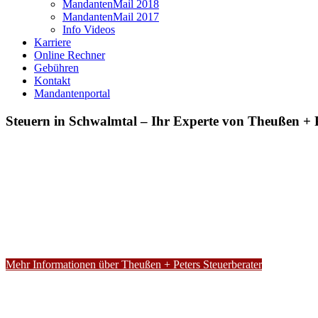
MandantenMail 2018
MandantenMail 2017
Info Videos
Karriere
Online Rechner
Gebühren
Kontakt
Mandantenportal
Steuern in Schwalmtal – Ihr Experte von Theußen + P
Mehr Informationen über Theußen + Peters Steuerberater