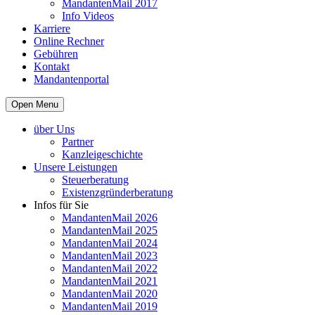
MandantenMail 2017
Info Videos
Karriere
Online Rechner
Gebühren
Kontakt
Mandantenportal
Open Menu
über Uns
Partner
Kanzleigeschichte
Unsere Leistungen
Steuerberatung
Existenzgründerberatung
Infos für Sie
MandantenMail 2026
MandantenMail 2025
MandantenMail 2024
MandantenMail 2023
MandantenMail 2022
MandantenMail 2021
MandantenMail 2020
MandantenMail 2019