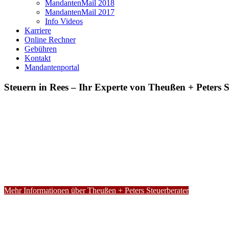
MandantenMail 2018
MandantenMail 2017
Info Videos
Karriere
Online Rechner
Gebühren
Kontakt
Mandantenportal
Steuern in Rees – Ihr Experte von Theußen + Peters S
Mehr Informationen über Theußen + Peters Steuerberater