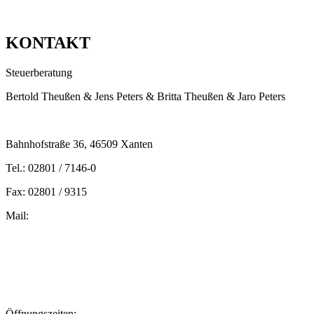
KONTAKT
Steuerberatung
Bertold Theußen & Jens Peters & Britta Theußen & Jaro Peters
Bahnhofstraße 36, 46509 Xanten
Tel.: 02801 / 7146-0
Fax: 02801 / 9315
Mail:
peters@steuern-xanten.de
britta.theussen@steuern-xanten.de
info@steuern-xanten.de
jaro.peters@steuern-xanten.de
Öffnungszeiten: