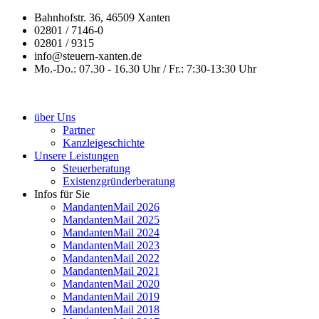
Bahnhofstr. 36, 46509 Xanten
02801 / 7146-0
02801 / 9315
info@steuern-xanten.de
Mo.-Do.: 07.30 - 16.30 Uhr / Fr.: 7:30-13:30 Uhr
über Uns
Partner
Kanzleigeschichte
Unsere Leistungen
Steuerberatung
Existenzgründerberatung
Infos für Sie
MandantenMail 2026
MandantenMail 2025
MandantenMail 2024
MandantenMail 2023
MandantenMail 2022
MandantenMail 2021
MandantenMail 2020
MandantenMail 2019
MandantenMail 2018