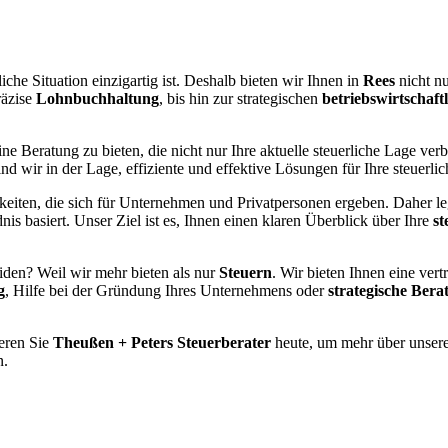
liche Situation einzigartig ist. Deshalb bieten wir Ihnen in
Rees
nicht n
räzise
Lohnbuchhaltung
, bis hin zur strategischen
betriebswirtschaft
ne Beratung zu bieten, die nicht nur Ihre aktuelle steuerliche Lage verb
d wir in der Lage, effiziente und effektive Lösungen für Ihre steuerl
iten, die sich für Unternehmen und Privatpersonen ergeben. Daher leg
is basiert. Unser Ziel ist es, Ihnen einen klaren Überblick über Ihre
st
iden? Weil wir mehr bieten als nur
Steuern
. Wir bieten Ihnen eine ver
g
, Hilfe bei der Gründung Ihres Unternehmens oder
strategische Bera
ieren Sie
Theußen + Peters Steuerberater
heute, um mehr über unsere
n.