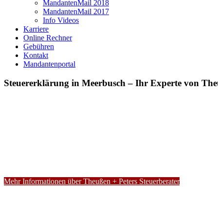
MandantenMail 2018
MandantenMail 2017
Info Videos
Karriere
Online Rechner
Gebühren
Kontakt
Mandantenportal
Steuererklärung in Meerbusch – Ihr Experte von The
Mehr Informationen über Theußen + Peters Steuerberater