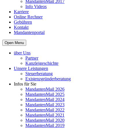
MandantenMail 2017
Info Videos
Karriere
Online Rechner
Gebühren
Kontakt
Mandantenportal
Open Menu
über Uns
Partner
Kanzleigeschichte
Unsere Leistungen
Steuerberatung
Existenzgründerberatung
Infos für Sie
MandantenMail 2026
MandantenMail 2025
MandantenMail 2024
MandantenMail 2023
MandantenMail 2022
MandantenMail 2021
MandantenMail 2020
MandantenMail 2019