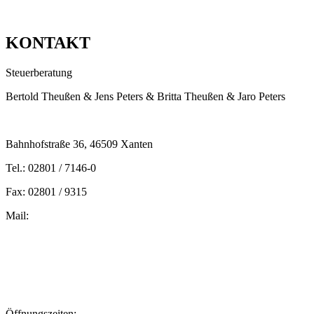
KONTAKT
Steuerberatung
Bertold Theußen & Jens Peters & Britta Theußen & Jaro Peters
Bahnhofstraße 36, 46509 Xanten
Tel.: 02801 / 7146-0
Fax: 02801 / 9315
Mail:
peters@steuern-xanten.de
britta.theussen@steuern-xanten.de
info@steuern-xanten.de
jaro.peters@steuern-xanten.de
Öffnungszeiten: