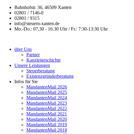
Bahnhofstr. 36, 46509 Xanten
02801 / 7146-0
02801 / 9315
info@steuern-xanten.de
Mo.-Do.: 07.30 - 16.30 Uhr / Fr.: 7:30-13:30 Uhr
über Uns
Partner
Kanzleigeschichte
Unsere Leistungen
Steuerberatung
Existenzgründerberatung
Infos für Sie
MandantenMail 2026
MandantenMail 2025
MandantenMail 2024
MandantenMail 2023
MandantenMail 2022
MandantenMail 2021
MandantenMail 2020
MandantenMail 2019
MandantenMail 2018