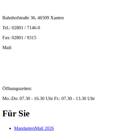
Bahnhofstraße 36, 46509 Xanten
Tel.: 02801 / 7146-0
Fax: 02801 / 9315
Mail:
peters@steuern-xanten.de
britta.theussen@steuern-xanten.de
info@steuern-xanten.de
jaro.peters@steuern-xanten.de
Öffnungszeiten:
Mo.-Do: 07.30 - 16.30 Uhr Fr.: 07.30 - 13.30 Uhr
Für Sie
MandantenMail 2026