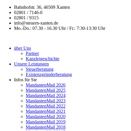
Bahnhofstr. 36, 46509 Xanten
02801 / 7146-0
02801 / 9315
info@steuern-xanten.de
Mo.-Do.: 07.30 - 16.30 Uhr / Fr.: 7:30-13:30 Uhr
über Uns
Partner
Kanzleigeschichte
Unsere Leistungen
Steuerberatung
Existenzgründerberatung
Infos für Sie
MandantenMail 2026
MandantenMail 2025
MandantenMail 2024
MandantenMail 2023
MandantenMail 2022
MandantenMail 2021
MandantenMail 2020
MandantenMail 2019
MandantenMail 2018