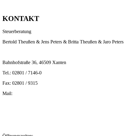
KONTAKT
Steuerberatung
Bertold Theußen & Jens Peters & Britta Theußen & Jaro Peters
Bahnhofstraße 36, 46509 Xanten
Tel.: 02801 / 7146-0
Fax: 02801 / 9315
Mail:
peters@steuern-xanten.de
britta.theussen@steuern-xanten.de
info@steuern-xanten.de
jaro.peters@steuern-xanten.de
Öffnungszeiten: