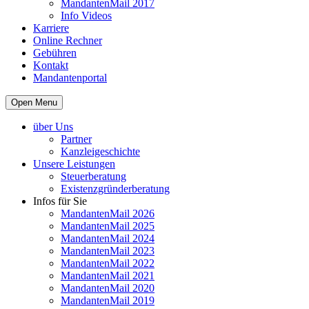
MandantenMail 2017
Info Videos
Karriere
Online Rechner
Gebühren
Kontakt
Mandantenportal
Open Menu
über Uns
Partner
Kanzleigeschichte
Unsere Leistungen
Steuerberatung
Existenzgründerberatung
Infos für Sie
MandantenMail 2026
MandantenMail 2025
MandantenMail 2024
MandantenMail 2023
MandantenMail 2022
MandantenMail 2021
MandantenMail 2020
MandantenMail 2019