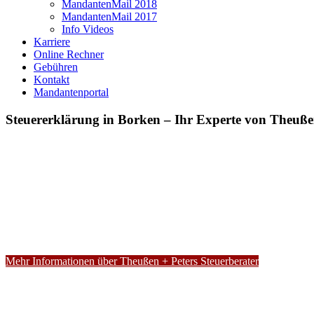
MandantenMail 2018
MandantenMail 2017
Info Videos
Karriere
Online Rechner
Gebühren
Kontakt
Mandantenportal
Steuererklärung in Borken – Ihr Experte von Theußen
Mehr Informationen über Theußen + Peters Steuerberater