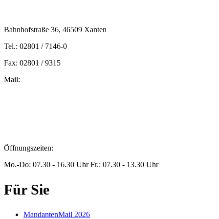
Bahnhofstraße 36, 46509 Xanten
Tel.: 02801 / 7146-0
Fax: 02801 / 9315
Mail:
peters@steuern-xanten.de
britta.theussen@steuern-xanten.de
info@steuern-xanten.de
jaro.peters@steuern-xanten.de
Öffnungszeiten:
Mo.-Do: 07.30 - 16.30 Uhr Fr.: 07.30 - 13.30 Uhr
Für Sie
MandantenMail 2026