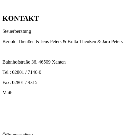
KONTAKT
Steuerberatung
Bertold Theußen & Jens Peters & Britta Theußen & Jaro Peters
Bahnhofstraße 36, 46509 Xanten
Tel.: 02801 / 7146-0
Fax: 02801 / 9315
Mail:
peters@steuern-xanten.de
britta.theussen@steuern-xanten.de
info@steuern-xanten.de
jaro.peters@steuern-xanten.de
Öffnungszeiten: