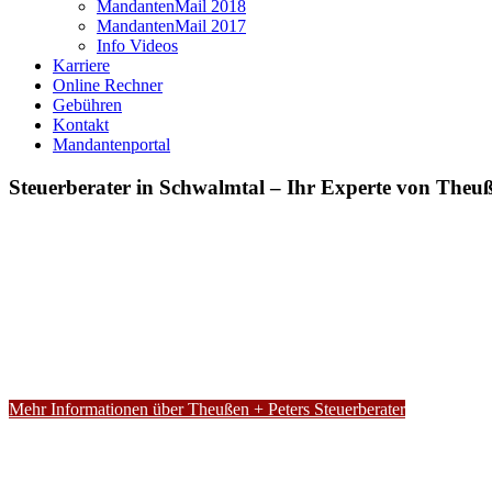
MandantenMail 2018
MandantenMail 2017
Info Videos
Karriere
Online Rechner
Gebühren
Kontakt
Mandantenportal
Steuerberater in Schwalmtal – Ihr Experte von Theuß
Mehr Informationen über Theußen + Peters Steuerberater