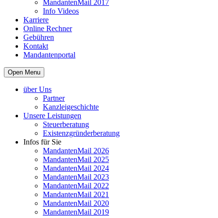
MandantenMail 2017
Info Videos
Karriere
Online Rechner
Gebühren
Kontakt
Mandantenportal
Open Menu
über Uns
Partner
Kanzleigeschichte
Unsere Leistungen
Steuerberatung
Existenzgründerberatung
Infos für Sie
MandantenMail 2026
MandantenMail 2025
MandantenMail 2024
MandantenMail 2023
MandantenMail 2022
MandantenMail 2021
MandantenMail 2020
MandantenMail 2019