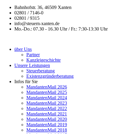
Bahnhofstr. 36, 46509 Xanten
02801 / 7146-0
02801 / 9315
info@steuern-xanten.de
Mo.-Do.: 07.30 - 16.30 Uhr / Fr.: 7:30-13:30 Uhr
über Uns
Partner
Kanzleigeschichte
Unsere Leistungen
Steuerberatung
Existenzgründerberatung
Infos für Sie
MandantenMail 2026
MandantenMail 2025
MandantenMail 2024
MandantenMail 2023
MandantenMail 2022
MandantenMail 2021
MandantenMail 2020
MandantenMail 2019
MandantenMail 2018