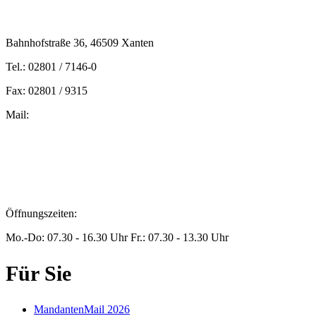
Bahnhofstraße 36, 46509 Xanten
Tel.: 02801 / 7146-0
Fax: 02801 / 9315
Mail:
peters@steuern-xanten.de
britta.theussen@steuern-xanten.de
info@steuern-xanten.de
jaro.peters@steuern-xanten.de
Öffnungszeiten:
Mo.-Do: 07.30 - 16.30 Uhr Fr.: 07.30 - 13.30 Uhr
Für Sie
MandantenMail 2026