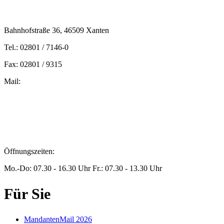
Bahnhofstraße 36, 46509 Xanten
Tel.: 02801 / 7146-0
Fax: 02801 / 9315
Mail:
peters@steuern-xanten.de
britta.theussen@steuern-xanten.de
info@steuern-xanten.de
jaro.peters@steuern-xanten.de
Öffnungszeiten:
Mo.-Do: 07.30 - 16.30 Uhr Fr.: 07.30 - 13.30 Uhr
Für Sie
MandantenMail 2026