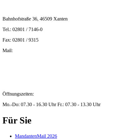
Bahnhofstraße 36, 46509 Xanten
Tel.: 02801 / 7146-0
Fax: 02801 / 9315
Mail:
peters@steuern-xanten.de
britta.theussen@steuern-xanten.de
info@steuern-xanten.de
jaro.peters@steuern-xanten.de
Öffnungszeiten:
Mo.-Do: 07.30 - 16.30 Uhr Fr.: 07.30 - 13.30 Uhr
Für Sie
MandantenMail 2026