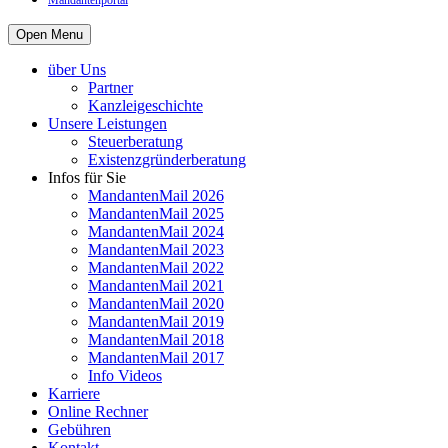
Mandantenportal
Open Menu
über Uns
Partner
Kanzleigeschichte
Unsere Leistungen
Steuerberatung
Existenzgründerberatung
Infos für Sie
MandantenMail 2026
MandantenMail 2025
MandantenMail 2024
MandantenMail 2023
MandantenMail 2022
MandantenMail 2021
MandantenMail 2020
MandantenMail 2019
MandantenMail 2018
MandantenMail 2017
Info Videos
Karriere
Online Rechner
Gebühren
Kontakt