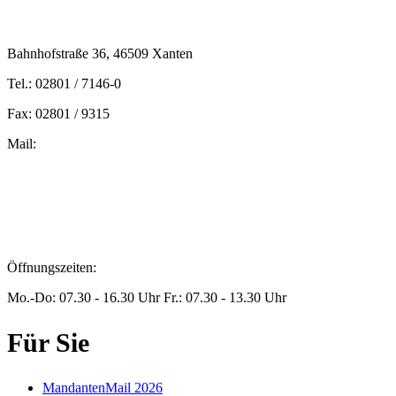
Bahnhofstraße 36, 46509 Xanten
Tel.: 02801 / 7146-0
Fax: 02801 / 9315
Mail:
peters@steuern-xanten.de
britta.theussen@steuern-xanten.de
info@steuern-xanten.de
jaro.peters@steuern-xanten.de
Öffnungszeiten:
Mo.-Do: 07.30 - 16.30 Uhr Fr.: 07.30 - 13.30 Uhr
Für Sie
MandantenMail 2026