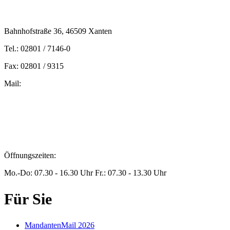
Bahnhofstraße 36, 46509 Xanten
Tel.: 02801 / 7146-0
Fax: 02801 / 9315
Mail:
peters@steuern-xanten.de
britta.theussen@steuern-xanten.de
info@steuern-xanten.de
jaro.peters@steuern-xanten.de
Öffnungszeiten:
Mo.-Do: 07.30 - 16.30 Uhr Fr.: 07.30 - 13.30 Uhr
Für Sie
MandantenMail 2026