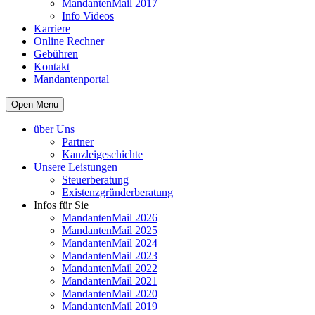
MandantenMail 2017
Info Videos
Karriere
Online Rechner
Gebühren
Kontakt
Mandantenportal
Open Menu
über Uns
Partner
Kanzleigeschichte
Unsere Leistungen
Steuerberatung
Existenzgründerberatung
Infos für Sie
MandantenMail 2026
MandantenMail 2025
MandantenMail 2024
MandantenMail 2023
MandantenMail 2022
MandantenMail 2021
MandantenMail 2020
MandantenMail 2019