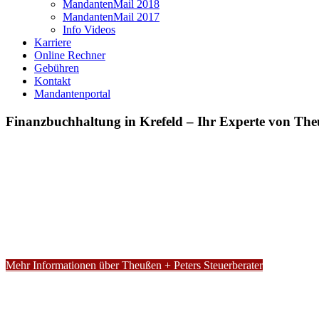
MandantenMail 2018
MandantenMail 2017
Info Videos
Karriere
Online Rechner
Gebühren
Kontakt
Mandantenportal
Finanzbuchhaltung in Krefeld – Ihr Experte von Theu
Mehr Informationen über Theußen + Peters Steuerberater