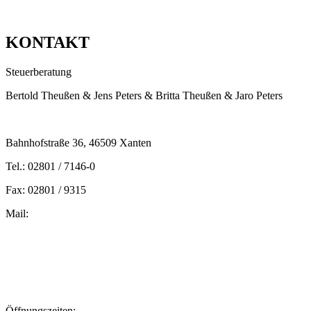
KONTAKT
Steuerberatung
Bertold Theußen & Jens Peters & Britta Theußen & Jaro Peters
Bahnhofstraße 36, 46509 Xanten
Tel.: 02801 / 7146-0
Fax: 02801 / 9315
Mail:
peters@steuern-xanten.de
britta.theussen@steuern-xanten.de
info@steuern-xanten.de
jaro.peters@steuern-xanten.de
Öffnungszeiten: