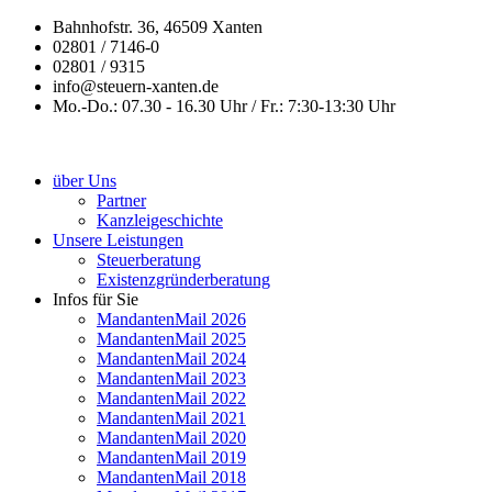
Bahnhofstr. 36, 46509 Xanten
02801 / 7146-0
02801 / 9315
info@steuern-xanten.de
Mo.-Do.: 07.30 - 16.30 Uhr / Fr.: 7:30-13:30 Uhr
über Uns
Partner
Kanzleigeschichte
Unsere Leistungen
Steuerberatung
Existenzgründerberatung
Infos für Sie
MandantenMail 2026
MandantenMail 2025
MandantenMail 2024
MandantenMail 2023
MandantenMail 2022
MandantenMail 2021
MandantenMail 2020
MandantenMail 2019
MandantenMail 2018