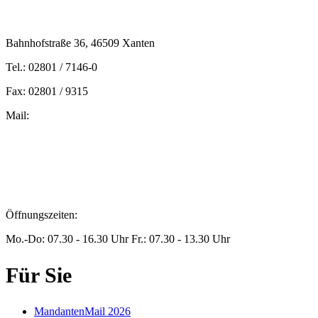
Bahnhofstraße 36, 46509 Xanten
Tel.: 02801 / 7146-0
Fax: 02801 / 9315
Mail:
peters@steuern-xanten.de
britta.theussen@steuern-xanten.de
info@steuern-xanten.de
jaro.peters@steuern-xanten.de
Öffnungszeiten:
Mo.-Do: 07.30 - 16.30 Uhr Fr.: 07.30 - 13.30 Uhr
Für Sie
MandantenMail 2026