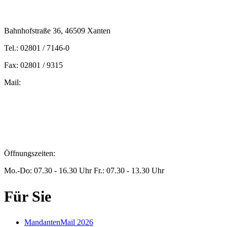
Bahnhofstraße 36, 46509 Xanten
Tel.: 02801 / 7146-0
Fax: 02801 / 9315
Mail:
peters@steuern-xanten.de
britta.theussen@steuern-xanten.de
info@steuern-xanten.de
jaro.peters@steuern-xanten.de
Öffnungszeiten:
Mo.-Do: 07.30 - 16.30 Uhr Fr.: 07.30 - 13.30 Uhr
Für Sie
MandantenMail 2026