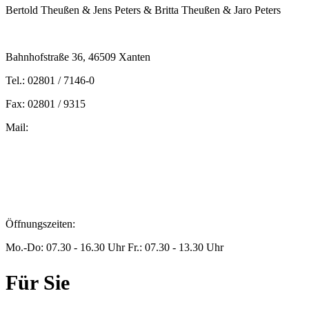
Bertold Theußen & Jens Peters & Britta Theußen & Jaro Peters
Bahnhofstraße 36, 46509 Xanten
Tel.: 02801 / 7146-0
Fax: 02801 / 9315
Mail:
peters@steuern-xanten.de
britta.theussen@steuern-xanten.de
info@steuern-xanten.de
jaro.peters@steuern-xanten.de
Öffnungszeiten:
Mo.-Do: 07.30 - 16.30 Uhr Fr.: 07.30 - 13.30 Uhr
Für Sie