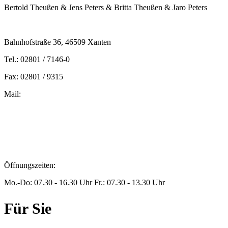
Bertold Theußen & Jens Peters & Britta Theußen & Jaro Peters
Bahnhofstraße 36, 46509 Xanten
Tel.: 02801 / 7146-0
Fax: 02801 / 9315
Mail:
peters@steuern-xanten.de
britta.theussen@steuern-xanten.de
info@steuern-xanten.de
jaro.peters@steuern-xanten.de
Öffnungszeiten:
Mo.-Do: 07.30 - 16.30 Uhr Fr.: 07.30 - 13.30 Uhr
Für Sie