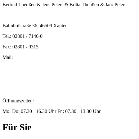
Bertold Theußen & Jens Peters & Britta Theußen & Jaro Peters
Bahnhofstraße 36, 46509 Xanten
Tel.: 02801 / 7146-0
Fax: 02801 / 9315
Mail:
peters@steuern-xanten.de
britta.theussen@steuern-xanten.de
info@steuern-xanten.de
jaro.peters@steuern-xanten.de
Öffnungszeiten:
Mo.-Do: 07.30 - 16.30 Uhr Fr.: 07.30 - 13.30 Uhr
Für Sie