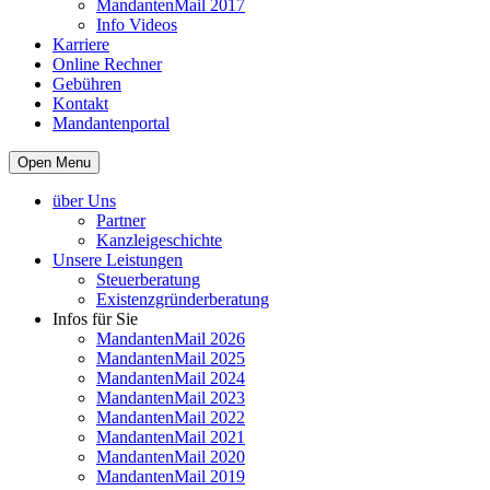
MandantenMail 2017
Info Videos
Karriere
Online Rechner
Gebühren
Kontakt
Mandantenportal
Open Menu
über Uns
Partner
Kanzleigeschichte
Unsere Leistungen
Steuerberatung
Existenzgründerberatung
Infos für Sie
MandantenMail 2026
MandantenMail 2025
MandantenMail 2024
MandantenMail 2023
MandantenMail 2022
MandantenMail 2021
MandantenMail 2020
MandantenMail 2019