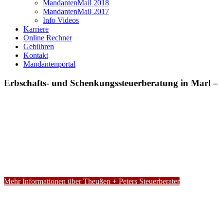
MandantenMail 2018
MandantenMail 2017
Info Videos
Karriere
Online Rechner
Gebühren
Kontakt
Mandantenportal
Erbschafts- und Schenkungssteuerberatung in Marl –
Mehr Informationen über Theußen + Peters Steuerberater