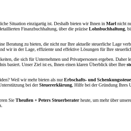
liche Situation einzigartig ist. Deshalb bieten wir Ihnen in
Marl
nicht n
taillierten Finanzbuchhaltung, über die präzise
Lohnbuchhaltung
, b
ne Beratung zu bieten, die nicht nur Ihre aktuelle steuerliche Lage verb
d wir in der Lage, effiziente und effektive Lösungen für Ihre steuerl
iten, die sich für Unternehmen und Privatpersonen ergeben. Daher leg
is basiert. Unser Ziel ist es, Ihnen einen klaren Überblick über Ihre
st
iden? Weil wir mehr bieten als nur
Erbschafts- und Schenkungssteu
 Unterstützung bei der
Steuererklärung
, Hilfe bei der Gründung Ihres
ieren Sie
Theußen + Peters Steuerberater
heute, um mehr über unsere
n.