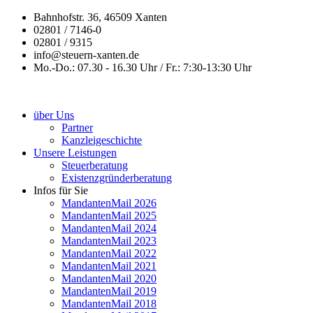
Bahnhofstr. 36, 46509 Xanten
02801 / 7146-0
02801 / 9315
info@steuern-xanten.de
Mo.-Do.: 07.30 - 16.30 Uhr / Fr.: 7:30-13:30 Uhr
über Uns
Partner
Kanzleigeschichte
Unsere Leistungen
Steuerberatung
Existenzgründerberatung
Infos für Sie
MandantenMail 2026
MandantenMail 2025
MandantenMail 2024
MandantenMail 2023
MandantenMail 2022
MandantenMail 2021
MandantenMail 2020
MandantenMail 2019
MandantenMail 2018