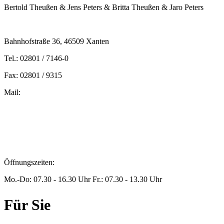
Bertold Theußen & Jens Peters & Britta Theußen & Jaro Peters
Bahnhofstraße 36, 46509 Xanten
Tel.: 02801 / 7146-0
Fax: 02801 / 9315
Mail:
peters@steuern-xanten.de
britta.theussen@steuern-xanten.de
info@steuern-xanten.de
jaro.peters@steuern-xanten.de
Öffnungszeiten:
Mo.-Do: 07.30 - 16.30 Uhr Fr.: 07.30 - 13.30 Uhr
Für Sie