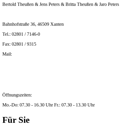
Bertold Theußen & Jens Peters & Britta Theußen & Jaro Peters
Bahnhofstraße 36, 46509 Xanten
Tel.: 02801 / 7146-0
Fax: 02801 / 9315
Mail:
peters@steuern-xanten.de
britta.theussen@steuern-xanten.de
info@steuern-xanten.de
jaro.peters@steuern-xanten.de
Öffnungszeiten:
Mo.-Do: 07.30 - 16.30 Uhr Fr.: 07.30 - 13.30 Uhr
Für Sie