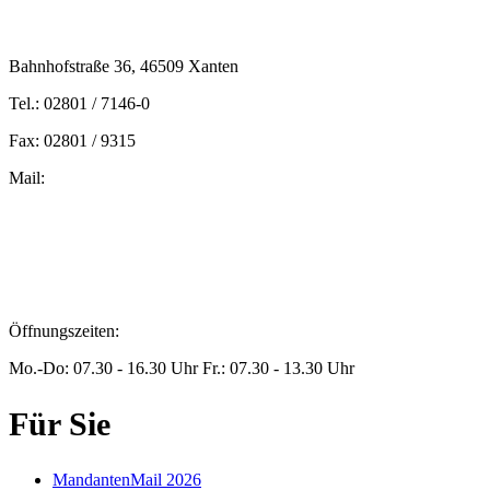
Bahnhofstraße 36, 46509 Xanten
Tel.: 02801 / 7146-0
Fax: 02801 / 9315
Mail:
peters@steuern-xanten.de
britta.theussen@steuern-xanten.de
info@steuern-xanten.de
jaro.peters@steuern-xanten.de
Öffnungszeiten:
Mo.-Do: 07.30 - 16.30 Uhr Fr.: 07.30 - 13.30 Uhr
Für Sie
MandantenMail 2026