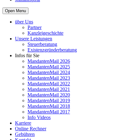
Mandantenportal
Open Menu
über Uns
Partner
Kanzleigeschichte
Unsere Leistungen
Steuerberatung
Existenzgründerberatung
Infos für Sie
MandantenMail 2026
MandantenMail 2025
MandantenMail 2024
MandantenMail 2023
MandantenMail 2022
MandantenMail 2021
MandantenMail 2020
MandantenMail 2019
MandantenMail 2018
MandantenMail 2017
Info Videos
Karriere
Online Rechner
Gebühren
Kontakt