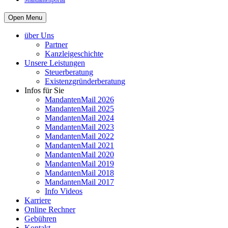
Mandantenportal
Open Menu
über Uns
Partner
Kanzleigeschichte
Unsere Leistungen
Steuerberatung
Existenzgründerberatung
Infos für Sie
MandantenMail 2026
MandantenMail 2025
MandantenMail 2024
MandantenMail 2023
MandantenMail 2022
MandantenMail 2021
MandantenMail 2020
MandantenMail 2019
MandantenMail 2018
MandantenMail 2017
Info Videos
Karriere
Online Rechner
Gebühren
Kontakt