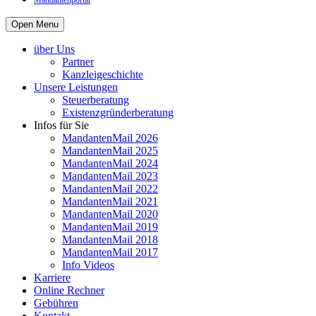
Mandantenportal
Open Menu
über Uns
Partner
Kanzleigeschichte
Unsere Leistungen
Steuerberatung
Existenzgründerberatung
Infos für Sie
MandantenMail 2026
MandantenMail 2025
MandantenMail 2024
MandantenMail 2023
MandantenMail 2022
MandantenMail 2021
MandantenMail 2020
MandantenMail 2019
MandantenMail 2018
MandantenMail 2017
Info Videos
Karriere
Online Rechner
Gebühren
Kontakt