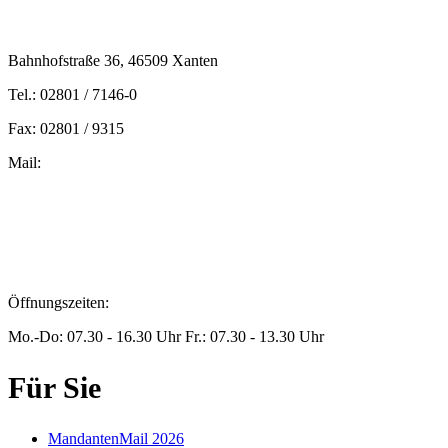
Bahnhofstraße 36, 46509 Xanten
Tel.: 02801 / 7146-0
Fax: 02801 / 9315
Mail:
peters@steuern-xanten.de
britta.theussen@steuern-xanten.de
info@steuern-xanten.de
jaro.peters@steuern-xanten.de
Öffnungszeiten:
Mo.-Do: 07.30 - 16.30 Uhr Fr.: 07.30 - 13.30 Uhr
Für Sie
MandantenMail 2026