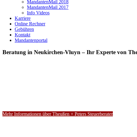
MandantenMail 2018
MandantenMail 2017
Info Videos
Karriere
Online Rechner
Gebühren
Kontakt
Mandantenportal
Beratung in Neukirchen-Vluyn – Ihr Experte von The
Mehr Informationen über Theußen + Peters Steuerberater