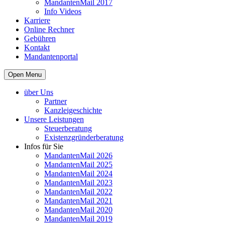
MandantenMail 2017
Info Videos
Karriere
Online Rechner
Gebühren
Kontakt
Mandantenportal
Open Menu
über Uns
Partner
Kanzleigeschichte
Unsere Leistungen
Steuerberatung
Existenzgründerberatung
Infos für Sie
MandantenMail 2026
MandantenMail 2025
MandantenMail 2024
MandantenMail 2023
MandantenMail 2022
MandantenMail 2021
MandantenMail 2020
MandantenMail 2019