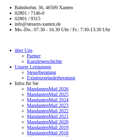
Bahnhofstr. 36, 46509 Xanten
02801 / 7146-0
02801 / 9315
info@steuern-xanten.de
Mo.-Do.: 07.30 - 16.30 Uhr / Fr.: 7:30-13:30 Uhr
über Uns
Partner
Kanzleigeschichte
Unsere Leistungen
Steuerberatung
Existenzgründerberatung
Infos für Sie
MandantenMail 2026
MandantenMail 2025
MandantenMail 2024
MandantenMail 2023
MandantenMail 2022
MandantenMail 2021
MandantenMail 2020
MandantenMail 2019
MandantenMail 2018