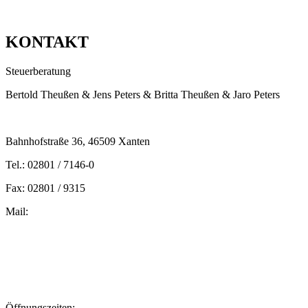
KONTAKT
Steuerberatung
Bertold Theußen & Jens Peters & Britta Theußen & Jaro Peters
Bahnhofstraße 36, 46509 Xanten
Tel.: 02801 / 7146-0
Fax: 02801 / 9315
Mail:
peters@steuern-xanten.de
britta.theussen@steuern-xanten.de
info@steuern-xanten.de
jaro.peters@steuern-xanten.de
Öffnungszeiten: