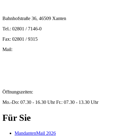
Bahnhofstraße 36, 46509 Xanten
Tel.: 02801 / 7146-0
Fax: 02801 / 9315
Mail:
peters@steuern-xanten.de
britta.theussen@steuern-xanten.de
info@steuern-xanten.de
jaro.peters@steuern-xanten.de
Öffnungszeiten:
Mo.-Do: 07.30 - 16.30 Uhr Fr.: 07.30 - 13.30 Uhr
Für Sie
MandantenMail 2026